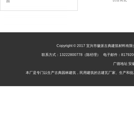
仿古筒瓦
园
Copyright © 2017 宜兴市徽派古典建筑材料有限公司
联系方式：13222800778（陈经理） 电子邮件：8179
广德地址:
本厂是专门以生产古典园林建筑，民用建筑的古建瓦厂家、生产和批