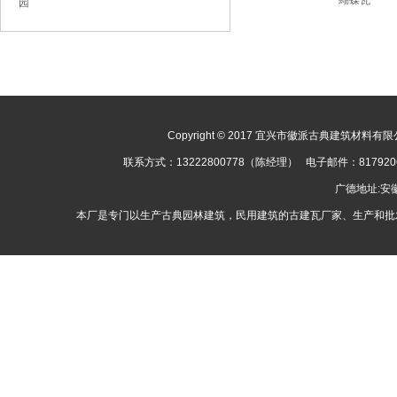
蝴蝶瓦
园
Copyright © 2017 宜兴市徽派古典建筑材料有限公司
联系方式：13222800778（陈经理） 电子邮件：8179
广德地址:
本厂是专门以生产古典园林建筑，民用建筑的古建瓦厂家、生产和批