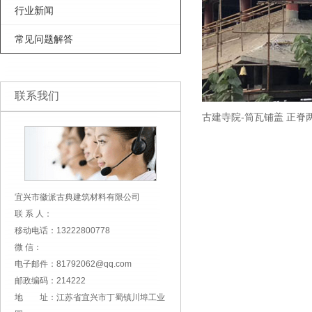
行业新闻
常见问题解答
联系我们
古建寺院-筒瓦铺盖 正脊
宜兴市徽派古典建筑材料有限公司
联 系 人：
移动电话：13222800778
微 信：
电子邮件：81792062@qq.com
邮政编码：214222
地 址：江苏省宜兴市丁蜀镇川埠工业