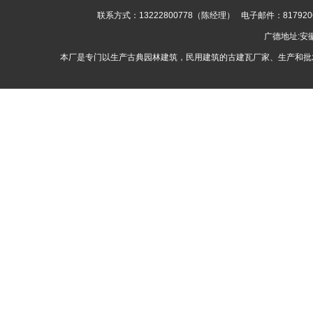
联系方式：13222800778（陈经理） 电子邮件：8179
广德地址:
本厂是专门以生产古典园林建筑，民用建筑的古建瓦厂家、生产和批