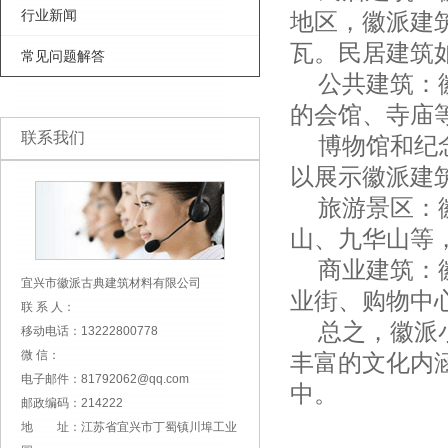
行业新闻
地区，徽派建
瓦。民居建筑
常见问题解答
公共建筑：徽
的会馆、寺庙
联系我们
博物馆和纪念
以展示徽派建
旅游景区：徽
山、九华山等
商业建筑：徽
宜兴市徽派古典建筑材料有限公司
业街、购物中
联 系 人：
总之，徽派小
移动电话：13222800778
微 信：
丰富的文化内
电子邮件：81792062@qq.com
中。
邮政编码：214222
地 址：江苏省宜兴市丁蜀镇川埠工业