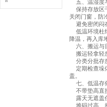
五、温湿度
园
保持存放区干
关闭门窗，防
避免密闭闷存
低温环境杜绝
降温，再入库
六、搬运与
搬运轻拿轻放
分类分批存放
定期检查垛体
盖。
七、低温存
不带垫高直接
露天无遮盖任
堆码过高、