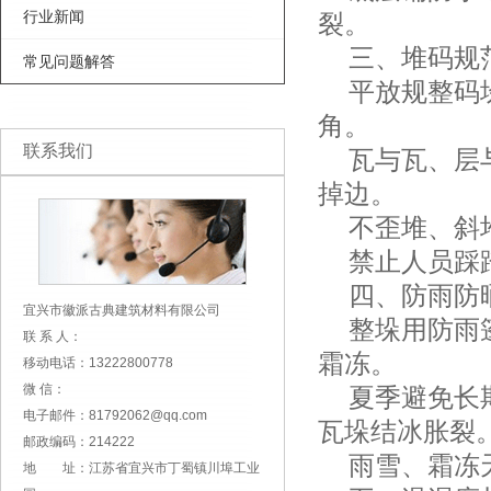
行业新闻
裂。
三、堆码规
常见问题解答
平放规整码垛
角。
联系我们
瓦与瓦、层与
掉边。
不歪堆、斜堆
禁止人员踩踏
四、防雨防
宜兴市徽派古典建筑材料有限公司
整垛用防雨篷
联 系 人：
霜冻。
移动电话：13222800778
微 信：
夏季避免长期
电子邮件：81792062@qq.com
瓦垛结冰胀裂
邮政编码：214222
雨雪、霜冻天
地 址：江苏省宜兴市丁蜀镇川埠工业