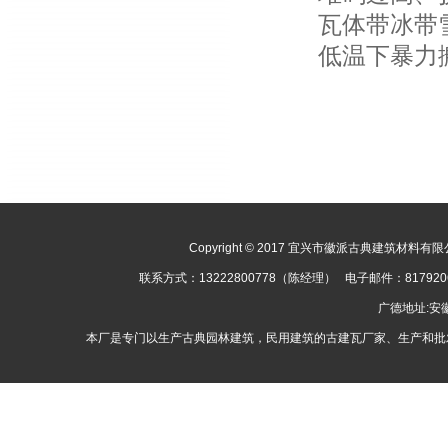
瓦体带冰带雪
低温下暴力搬
Copyright © 2017 宜兴市徽派古典建筑材料有限公司
联系方式：13222800778（陈经理） 电子邮件：8179
广德地址:
本厂是专门以生产古典园林建筑，民用建筑的古建瓦厂家、生产和批